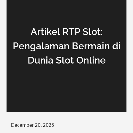
Artikel RTP Slot:
Pengalaman Bermain di
Dunia Slot Online
Posted
December 20, 2025