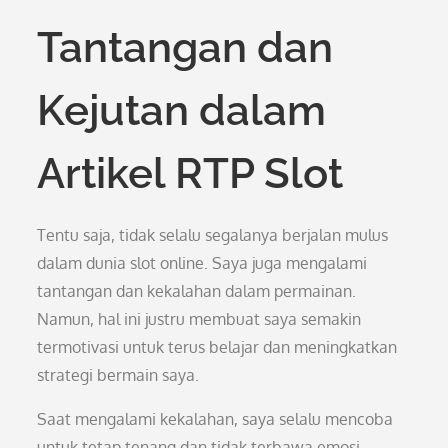
Tantangan dan
Kejutan dalam
Artikel RTP Slot
Tentu saja, tidak selalu segalanya berjalan mulus
dalam dunia slot online. Saya juga mengalami
tantangan dan kekalahan dalam permainan.
Namun, hal ini justru membuat saya semakin
termotivasi untuk terus belajar dan meningkatkan
strategi bermain saya.
Saat mengalami kekalahan, saya selalu mencoba
untuk tetap tenang dan tidak terbawa emosi.