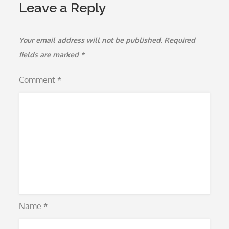
Leave a Reply
Your email address will not be published.
Required
fields are marked
*
Comment
*
Name
*