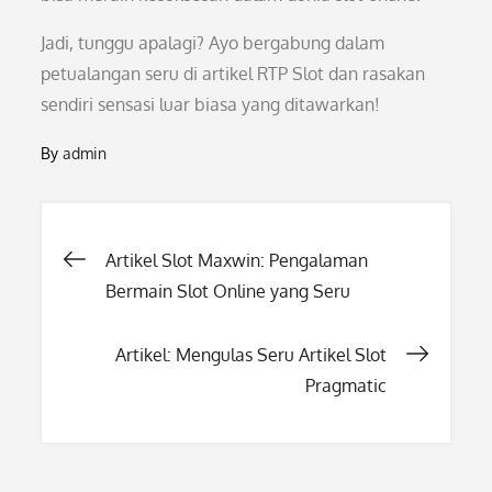
Jadi, tunggu apalagi? Ayo bergabung dalam
petualangan seru di artikel RTP Slot dan rasakan
sendiri sensasi luar biasa yang ditawarkan!
By
admin
Post
Artikel Slot Maxwin: Pengalaman
Bermain Slot Online yang Seru
navigation
Artikel: Mengulas Seru Artikel Slot
Pragmatic