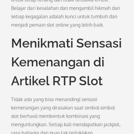
Belajar dari kesalahan dan mengambil hikmah dari
setiap kegagalan adalah kunci untuk tumbuh dan
menjadi pemain slot online yang lebih baik.
Menikmati Sensasi
Kemenangan di
Artikel RTP Slot
Tidak ada yang bisa menandingi sensasi
kemenangan yang dirasakan saat simbol-simbol
slot berhasil membentuk kombinasi yang
menguntungkan. Setiap kali mendapatkan jackpot,
rasa bahagia dan puas tak terlukiskan.