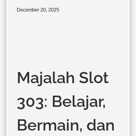
Posted
December 20, 2025
on
Majalah Slot
303: Belajar,
Bermain, dan