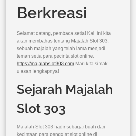
Berkreasi
Selamat datang, pembaca setia! Kali ini kita
akan membahas tentang Majalah Slot 303,
sebuah majalah yang telah lama menjadi
teman setia para pecinta slot online.
https://majalahslot303.com
Mari kita simak
ulasan lengkapnya!
Sejarah Majalah
Slot 303
Majalah Slot 303 hadir sebagai buah dari
kecintaan para penggiat slot online di