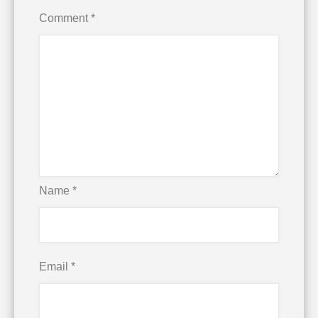
Comment
*
Name
*
Email
*