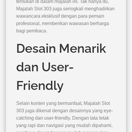
temukan di dalam majalah ini. Tak hanya itu,
Majalah Slot 303 juga seringkali menghadirkan
wawancara eksklusif dengan para pemain
profesional, memberikan wawasan berharga
bagi pembaca.
Desain Menarik
dan User-
Friendly
Selain konten yang bermanfaat, Majalah Slot
303 juga dikenal dengan desainnya yang eye-
catching dan user-friendly. Dengan tata letak
yang rapi dan navigasi yang mudah dipahami,