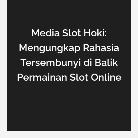
Media Slot Hoki:
Mengungkap Rahasia
Tersembunyi di Balik
Permainan Slot Online