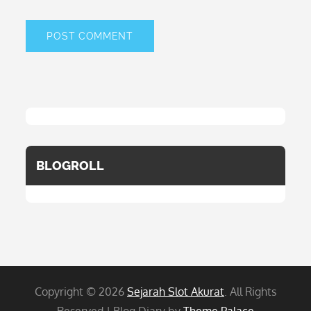
BLOGROLL
Copyright © 2026
Sejarah Slot Akurat
. All Rights