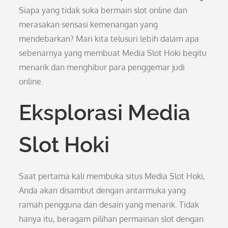
Siapa yang tidak suka bermain slot online dan
merasakan sensasi kemenangan yang
mendebarkan? Mari kita telusuri lebih dalam apa
sebenarnya yang membuat Media Slot Hoki begitu
menarik dan menghibur para penggemar judi
online.
Eksplorasi Media
Slot Hoki
Saat pertama kali membuka situs Media Slot Hoki,
Anda akan disambut dengan antarmuka yang
ramah pengguna dan desain yang menarik. Tidak
hanya itu, beragam pilihan permainan slot dengan