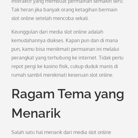
interaktif yang membuat permainan semakin seru.
Tak heran jika banyak orang ketagihan bermain
slot online setelah mencoba sekali.
Keunggulan dari media slot online adalah
kemudahannya diakses. Kapan pun dan di mana
pun, kamu bisa menikmati permainan ini melalui
perangkat yang terhubung ke internet. Tidak perlu
repot pergi ke kasino fisik, cukup duduk manis di
rumah sambil menikmati keseruan slot online.
Ragam Tema yang
Menarik
Salah satu hal menarik dari media slot online