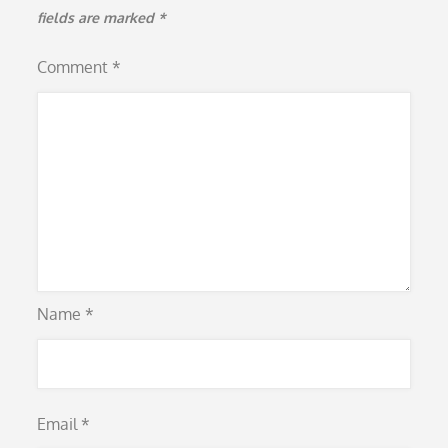
fields are marked
*
Comment
*
Name
*
Email
*