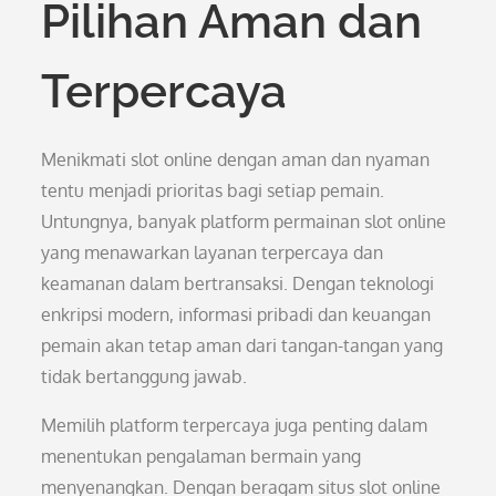
Pilihan Aman dan
Terpercaya
Menikmati slot online dengan aman dan nyaman
tentu menjadi prioritas bagi setiap pemain.
Untungnya, banyak platform permainan slot online
yang menawarkan layanan terpercaya dan
keamanan dalam bertransaksi. Dengan teknologi
enkripsi modern, informasi pribadi dan keuangan
pemain akan tetap aman dari tangan-tangan yang
tidak bertanggung jawab.
Memilih platform terpercaya juga penting dalam
menentukan pengalaman bermain yang
menyenangkan. Dengan beragam situs slot online