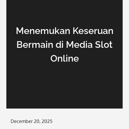
Menemukan Keseruan
Bermain di Media Slot
Online
Posted
December 20, 2025