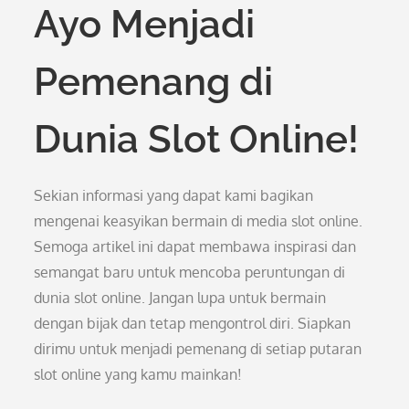
Ayo Menjadi
Pemenang di
Dunia Slot Online!
Sekian informasi yang dapat kami bagikan
mengenai keasyikan bermain di media slot online.
Semoga artikel ini dapat membawa inspirasi dan
semangat baru untuk mencoba peruntungan di
dunia slot online. Jangan lupa untuk bermain
dengan bijak dan tetap mengontrol diri. Siapkan
dirimu untuk menjadi pemenang di setiap putaran
slot online yang kamu mainkan!