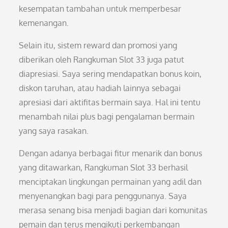
kesempatan tambahan untuk memperbesar
kemenangan.
Selain itu, sistem reward dan promosi yang
diberikan oleh Rangkuman Slot 33 juga patut
diapresiasi. Saya sering mendapatkan bonus koin,
diskon taruhan, atau hadiah lainnya sebagai
apresiasi dari aktifitas bermain saya. Hal ini tentu
menambah nilai plus bagi pengalaman bermain
yang saya rasakan.
Dengan adanya berbagai fitur menarik dan bonus
yang ditawarkan, Rangkuman Slot 33 berhasil
menciptakan lingkungan permainan yang adil dan
menyenangkan bagi para penggunanya. Saya
merasa senang bisa menjadi bagian dari komunitas
pemain dan terus mengikuti perkembangan