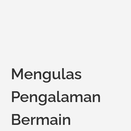
on
Mengulas
Pengalaman
Bermain