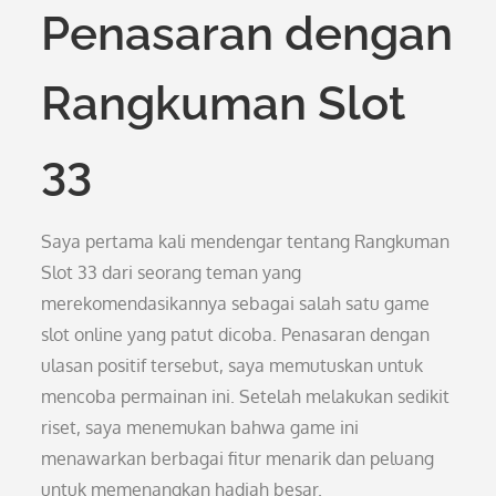
Penasaran dengan
Rangkuman Slot
33
Saya pertama kali mendengar tentang Rangkuman
Slot 33 dari seorang teman yang
merekomendasikannya sebagai salah satu game
slot online yang patut dicoba. Penasaran dengan
ulasan positif tersebut, saya memutuskan untuk
mencoba permainan ini. Setelah melakukan sedikit
riset, saya menemukan bahwa game ini
menawarkan berbagai fitur menarik dan peluang
untuk memenangkan hadiah besar.