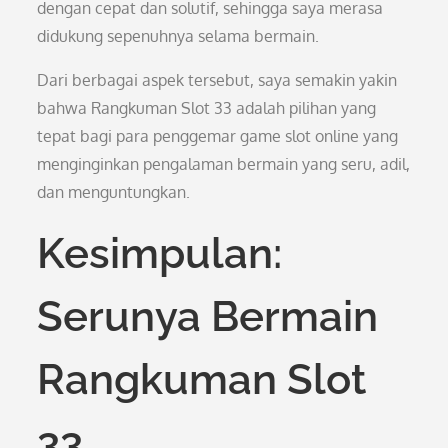
dengan cepat dan solutif, sehingga saya merasa
didukung sepenuhnya selama bermain.
Dari berbagai aspek tersebut, saya semakin yakin
bahwa Rangkuman Slot 33 adalah pilihan yang
tepat bagi para penggemar game slot online yang
menginginkan pengalaman bermain yang seru, adil,
dan menguntungkan.
Kesimpulan:
Serunya Bermain
Rangkuman Slot
33