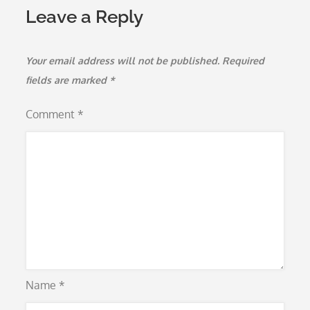
Leave a Reply
Your email address will not be published.
Required
fields are marked
*
Comment
*
Name
*