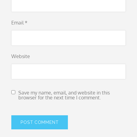
Email
*
Website
Save my name, email, and website in this
browser for the next time I comment.