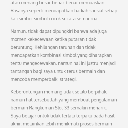
atau menang besar benar-benar memuaskan.
Rasanya seperti mendapatkan hadiah spesial setiap
kali simbol-simbol cocok secara sempurna.
Namun, tidak dapat dipungkiri bahwa ada juga
momen kekecewaan ketika putaran tidak
beruntung. Kehilangan taruhan dan tidak
mendapatkan kombinasi simbol yang diharapkan
tentu mengecewakan, namun hal ini justru menjadi
tantangan bagi saya untuk terus bermain dan
mencoba memperbaiki strategi.
Keberuntungan memang tidak selalu berpihak,
namun hal tersebutlah yang membuat pengalaman
bermain Rangkuman Slot 33 semakin menarik.
Saya belajar untuk tidak terlalu terpaku pada hasil
akhir, melainkan lebih menikmati proses bermain