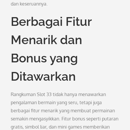
dan keseruannya.
Berbagai Fitur
Menarik dan
Bonus yang
Ditawarkan
Rangkuman Slot 33 tidak hanya menawarkan
pengalaman bermain yang seru, tetapi juga
berbagai fitur menarik yang membuat permainan
semakin mengasyikkan. Fitur bonus seperti putaran
gratis, simbol liar, dan mini games memberikan